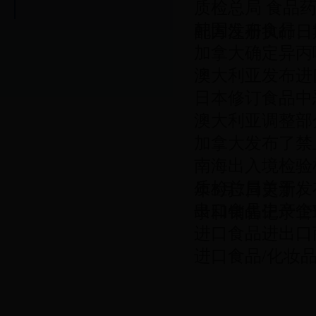
质检总局 食品
韩国发布食品、
配方注册执行日
加拿大确定异丙
澳大利亚发布进
日本修订食品中
澳大利亚调整部
加拿大发布了禁
南海出入境检验
质检总局关于发
年3月7日更新）
出口食品生产企
录和销售记录管
进口食品进出口
进口食品/化妆